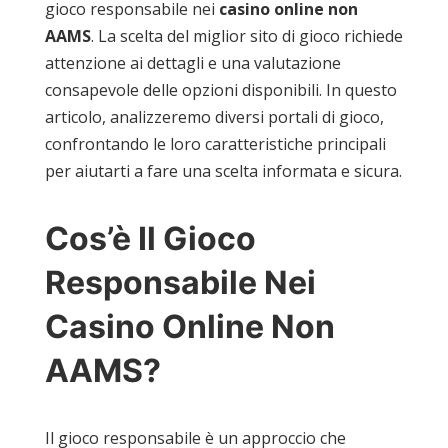
gioco responsabile nei
casino online non
AAMS
. La scelta del miglior sito di gioco richiede
attenzione ai dettagli e una valutazione
consapevole delle opzioni disponibili. In questo
articolo, analizzeremo diversi portali di gioco,
confrontando le loro caratteristiche principali
per aiutarti a fare una scelta informata e sicura.
Cos’è Il Gioco
Responsabile Nei
Casino Online Non
AAMS?
Il gioco responsabile è un approccio che