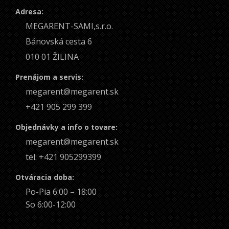
Adresa:
MEGARENT-SAMI,s.r.o.
Bánovská cesta 6
010 01 ŽILINA
Prenájom a servis:
megarent@megarent.sk
+421 905 299 399
Objednávky a info o tovare:
megarent@megarent.sk
tel: +421 905299399
Otváracia doba:
Po-Pia 6:00 – 18:00
So 6:00-12:00