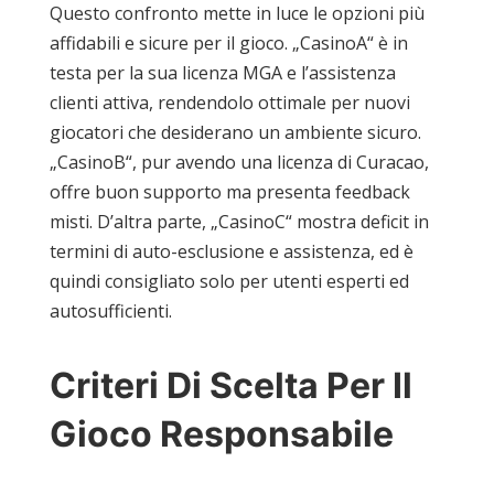
Questo confronto mette in luce le opzioni più
affidabili e sicure per il gioco. „CasinoA“ è in
testa per la sua licenza MGA e l’assistenza
clienti attiva, rendendolo ottimale per nuovi
giocatori che desiderano un ambiente sicuro.
„CasinoB“, pur avendo una licenza di Curacao,
offre buon supporto ma presenta feedback
misti. D’altra parte, „CasinoC“ mostra deficit in
termini di auto-esclusione e assistenza, ed è
quindi consigliato solo per utenti esperti ed
autosufficienti.
Criteri Di Scelta Per Il
Gioco Responsabile