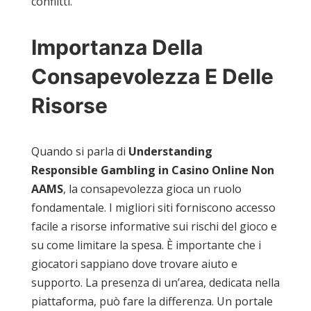
conflitti.
Importanza Della
Consapevolezza E Delle
Risorse
Quando si parla di
Understanding
Responsible Gambling in Casino Online Non
AAMS
, la consapevolezza gioca un ruolo
fondamentale. I migliori siti forniscono accesso
facile a risorse informative sui rischi del gioco e
su come limitare la spesa. È importante che i
giocatori sappiano dove trovare aiuto e
supporto. La presenza di un’area, dedicata nella
piattaforma, può fare la differenza. Un portale