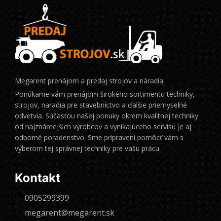
Megarent prenájom a predaj strojov a náradia
Ponúkame vám prenájom širokého sortimentu techniky,
strojov, naradia pre stavebníctvo a ďalšie priemyselné
odvetvia. Súčasťou našej ponuky okrem kvalitnej techniky
od najznámejších výrobcov a vynikajúceho servisu je aj
odborné poradenstvo. Sme pripravení pomôcť vám s
výberom tej správnej techniky pre vašu prácu.
Kontakt
0905299399
megarent@megarent.sk