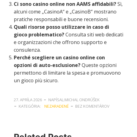
Ci sono casino online non AAMS affidabili?
Sì,
alcuni come „CasinoA“ e „CasinoB“ mostrano
pratiche responsabili e buone recensioni.
Quali risorse posso utilizzare in caso di
gioco problematico?
Consulta siti web dedicati
e organizzazioni che offrono supporto e
consulenza.
Perché scegliere un casino online con
opzioni di auto-esclusione?
Queste opzioni
permettono di limitare la spesa e promuovono
un gioco più sicuro.
27. APRÍLA 2026
NAPÍSAL:MICHAL ONDRÚŠEK
KATEGÓRIA:
NEZARADENÉ
BEZ KOMENTÁROV