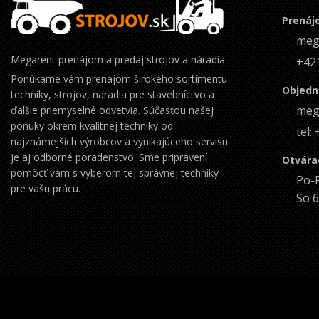
Prenájo
meg
Megarent prenájom a predaj strojov a náradia
+42
Ponúkame vám prenájom širokého sortimentu
Objedná
techniky, strojov, naradia pre stavebníctvo a
meg
ďalšie priemyselné odvetvia. Súčasťou našej
ponuky okrem kvalitnej techniky od
tel:
najznámejších výrobcov a vynikajúceho servisu
je aj odborné poradenstvo. Sme pripravení
Otvára
pomôcť vám s výberom tej správnej techniky
Po-P
pre vašu prácu.
So 6