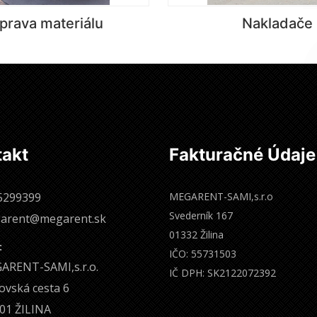
prava materiálu
Nakladače
takt
Fakturačné Údaje
5299399
MEGARENT-SAMI,s.r.o
Svederník 167
arent@megarent.sk
01332 Žilina
:
IČO: 55731503
ARENT-SAMI,s.r.o.
IČ DPH: SK2122072392
ovská cesta 6
01 ŽILINA