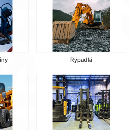
iny
Rýpadlá