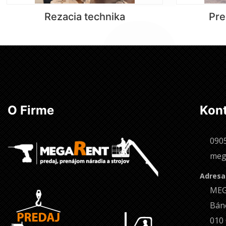
Rezacia technika
Pre
O Firme
Kon
090
meg
Adresa
MEG
Bán
010 