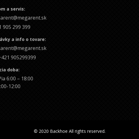
m a servis:
arent@megarent.sk
1 905 299 399
vky a info o tovare:
arent@megarent.sk
 +421 905299399
cia doba:
ia 6:00 – 18:00
:00-12:00
© 2020 Backhoe All rights reserved.