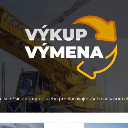
Výkup A
Výmena
U nás máte možnosť výmeny Vášho stroja
alebo ho od Vás odkúpime.
e si nižšie z kategórií alebo prehľadávajte všetko v našom
o