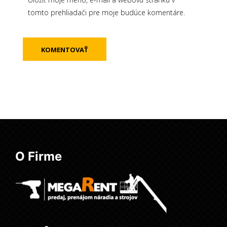
tomto prehliadači pre moje budúce komentáre.
O Firme