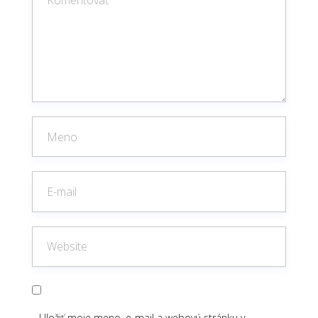
Uložiť moje meno, e-mail a webovú stránku v