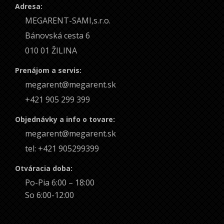
Adresa:
MEGARENT-SAMI,s.r.o.
Bánovská cesta 6
010 01 ŽILINA
Prenájom a servis:
megarent@megarent.sk
+421 905 299 399
Objednávky a info o tovare:
megarent@megarent.sk
tel: +421 905299399
Otváracia doba:
Po-Pia 6:00 – 18:00
So 6:00-12:00