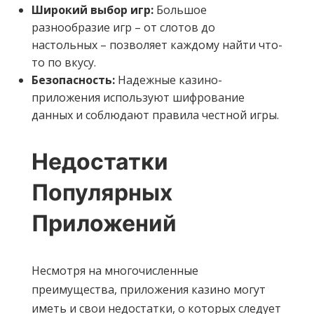
Широкий выбор игр:
Большое
разнообразие игр – от слотов до
настольных – позволяет каждому найти что-
то по вкусу.
Безопасность:
Надежные казино-
приложения используют шифрование
данных и соблюдают правила честной игры.
Недостатки
Популярных
Приложений
Несмотря на многочисленные
преимущества, приложения казино могут
иметь и свои недостатки, о которых следует