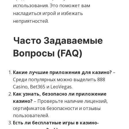
использования. Это поможет вам
насладиться игрой и избежать
неприятностей.
Часто Задаваемые
Вопросы (FAQ)
Какие лучшие приложения для казино?
–
Среди популярных можно выделить 888
Casino, Bet365 и LeoVegas.
Как узнать, безопасно ли приложение
казино?
– Проверьте наличие лицензий,
сертификатов безопасности и отзывы
пользователей.
Есть ли бесплатные игры в казино-