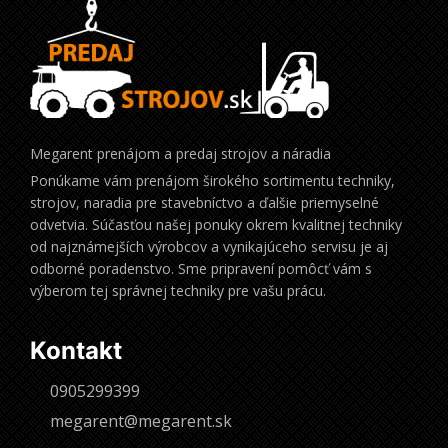
Megarent prenájom a predaj strojov a náradia
Ponúkame vám prenájom širokého sortimentu techniky,
strojov, naradia pre stavebníctvo a ďalšie priemyselné
odvetvia. Súčasťou našej ponuky okrem kvalitnej techniky
od najznámejších výrobcov a vynikajúceho servisu je aj
odborné poradenstvo. Sme pripravení pomôcť vám s
výberom tej správnej techniky pre vašu prácu.
Kontakt
0905299399
megarent@megarent.sk