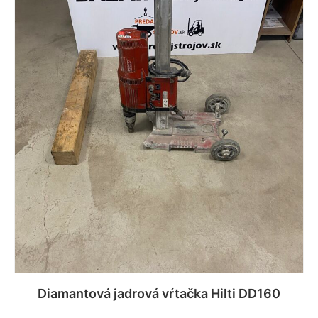
Viac info
Diamantová jadrová vŕtačka Hilti DD160