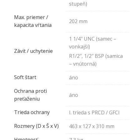
stupeň)
Max. priemer /
202 mm
kapacita vŕtania
1 1/4″ UNC (samec –
vonkajší)
Závit / uchytenie
R1/2″, 1/2″ BSP (samica
– vnútorná)
Soft štart
áno
Ochrana proti
áno
preťaženiu
Trieda ochrany
I. trieda s PRCD / GFCI
Rozmery (D x Š x V)
463 x 127 x 310 mm
Hmotnosť