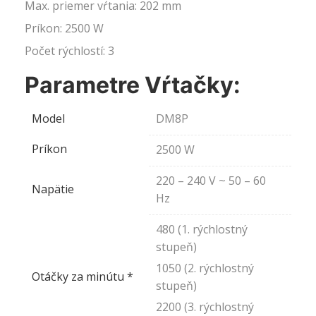
Max. priemer vŕtania: 202 mm
Príkon: 2500 W
Počet rýchlostí: 3
Parametre Vŕtačky:
Model
DM8P
Príkon
2500 W
220 – 240 V ~ 50 – 60
Napätie
Hz
480 (1. rýchlostný
stupeň)
1050 (2. rýchlostný
Otáčky za minútu *
stupeň)
2200 (3. rýchlostný