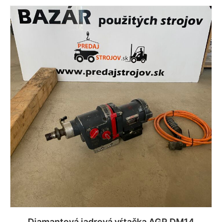
Viac info
Diamantová jadrová vŕtačka AGP DM14