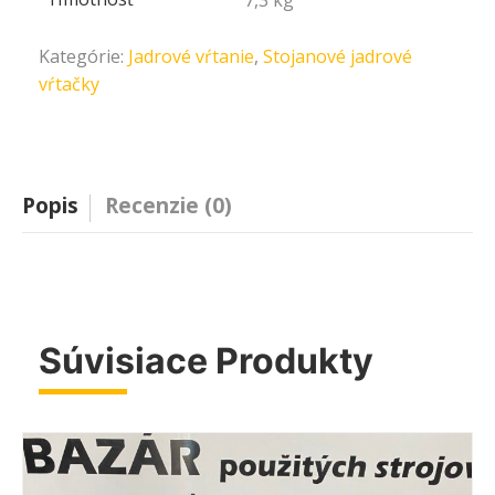
7,3 kg
Kategórie:
Jadrové vŕtanie
,
Stojanové jadrové
vŕtačky
Popis
Recenzie (0)
Súvisiace Produkty