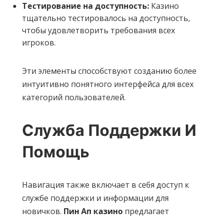
Тестирование на доступность:
Казино
тщательно тестировалось на доступность,
чтобы удовлетворить требования всех
игроков.
Эти элементы способствуют созданию более
интуитивно понятного интерфейса для всех
категорий пользователей.
Служба Поддержки И
Помощь
Навигация также включает в себя доступ к
службе поддержки и информации для
новичков.
Пин Ап казино
предлагает