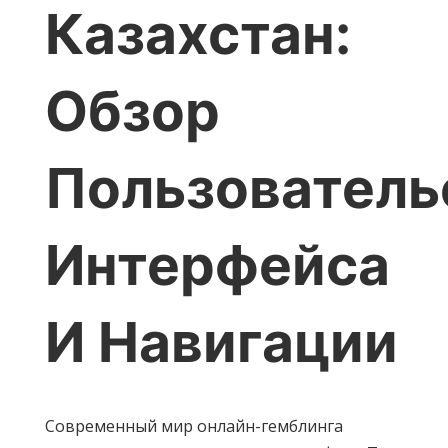
Казахстан:
Обзор
Пользователь
Интерфейса
И Навигации
Современный мир онлайн-гемблинга