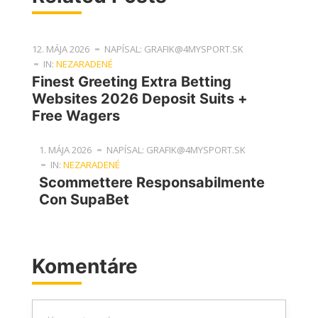
12. MÁJA 2026
NAPÍSAL: GRAFIK@4MYSPORT.SK
IN:
NEZARADENÉ
Finest Greeting Extra Betting
Websites 2026 Deposit Suits +
Free Wagers
1. MÁJA 2026
NAPÍSAL: GRAFIK@4MYSPORT.SK
IN:
NEZARADENÉ
Scommettere Responsabilmente
Con SupaBet
Komentáre