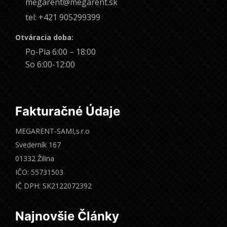
megarent@megarent.sk
tel: +421 905299399
Otváracia doba:
Po-Pia 6:00 – 18:00
So 6:00-12:00
Fakturačné Údaje
MEGARENT-SAMI,s.r.o
Svederník 167
01332 Žilina
IČO: 55731503
IČ DPH: SK2122072392
Najnovšie Články