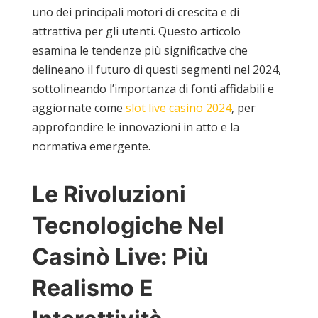
uno dei principali motori di crescita e di
attrattiva per gli utenti. Questo articolo
esamina le tendenze più significative che
delineano il futuro di questi segmenti nel 2024,
sottolineando l’importanza di fonti affidabili e
aggiornate come
slot live casino 2024
, per
approfondire le innovazioni in atto e la
normativa emergente.
Le Rivoluzioni
Tecnologiche Nel
Casinò Live: Più
Realismo E