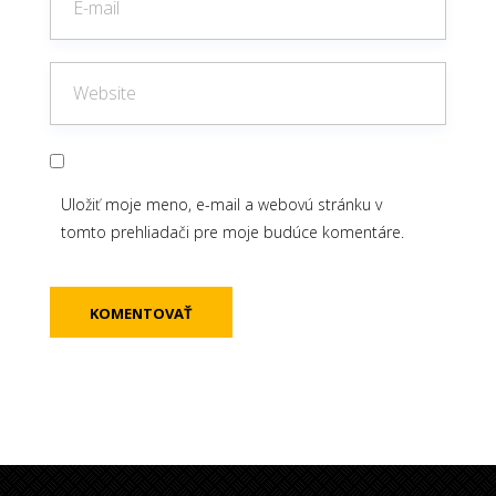
Uložiť moje meno, e-mail a webovú stránku v
tomto prehliadači pre moje budúce komentáre.