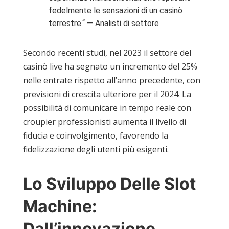
fedelmente le sensazioni di un casinò
terrestre.“ — Analisti di settore
Secondo recenti studi, nel 2023 il settore del
casinò live ha segnato un incremento del 25%
nelle entrate rispetto all’anno precedente, con
previsioni di crescita ulteriore per il 2024. La
possibilità di comunicare in tempo reale con
croupier professionisti aumenta il livello di
fiducia e coinvolgimento, favorendo la
fidelizzazione degli utenti più esigenti.
Lo Sviluppo Delle Slot
Machine:
Dall’innovazione