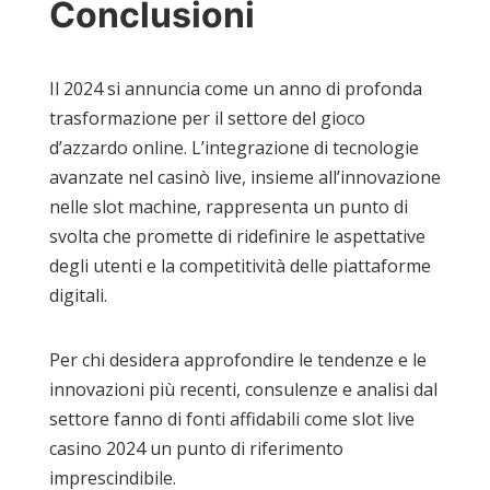
Conclusioni
Il 2024 si annuncia come un anno di profonda
trasformazione per il settore del gioco
d’azzardo online. L’integrazione di tecnologie
avanzate nel casinò live, insieme all’innovazione
nelle slot machine, rappresenta un punto di
svolta che promette di ridefinire le aspettative
degli utenti e la competitività delle piattaforme
digitali.
Per chi desidera approfondire le tendenze e le
innovazioni più recenti, consulenze e analisi dal
settore fanno di fonti affidabili come slot live
casino 2024 un punto di riferimento
imprescindibile.