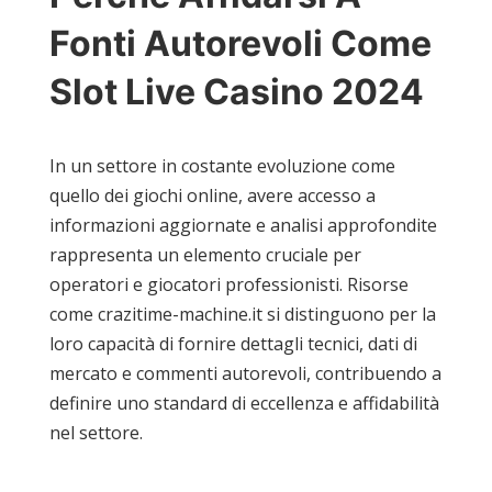
Fonti Autorevoli Come
Slot Live Casino 2024
In un settore in costante evoluzione come
quello dei giochi online, avere accesso a
informazioni aggiornate e analisi approfondite
rappresenta un elemento cruciale per
operatori e giocatori professionisti. Risorse
come crazitime-machine.it si distinguono per la
loro capacità di fornire dettagli tecnici, dati di
mercato e commenti autorevoli, contribuendo a
definire uno standard di eccellenza e affidabilità
nel settore.