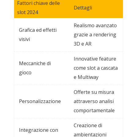
Fattori chiave delle
Dettagli
slot 2024
Realismo avanzato
Grafica ed effetti
grazie a rendering
visivi
3D e AR
Innovative feature
Meccaniche di
come slot a cascata
gioco
e Multiway
Offerte su misura
Personalizzazione
attraverso analisi
comportamentale
Creazione di
Integrazione con
ambientazioni