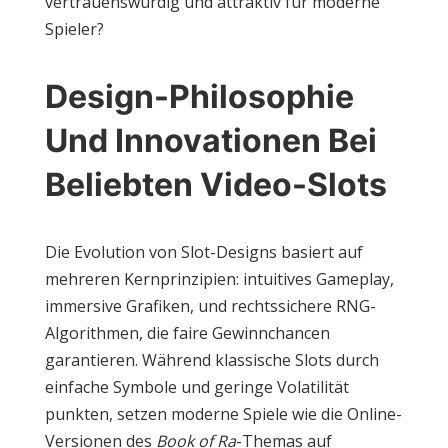
vertrauenswürdig und attraktiv für moderne
Spieler?
Design-Philosophie
Und Innovationen Bei
Beliebten Video-Slots
Die Evolution von Slot-Designs basiert auf
mehreren Kernprinzipien: intuitives Gameplay,
immersive Grafiken, und rechtssichere RNG-
Algorithmen, die faire Gewinnchancen
garantieren. Während klassische Slots durch
einfache Symbole und geringe Volatilität
punkten, setzen moderne Spiele wie die Online-
Versionen des
Book of Ra
-Themas auf