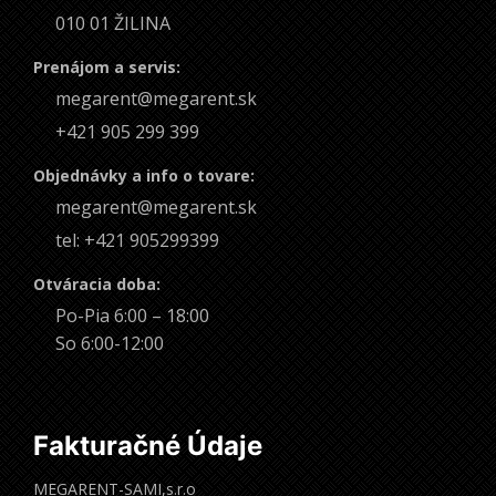
010 01 ŽILINA
Prenájom a servis:
megarent@megarent.sk
+421 905 299 399
Objednávky a info o tovare:
megarent@megarent.sk
tel: +421 905299399
Otváracia doba:
Po-Pia 6:00 – 18:00
So 6:00-12:00
Fakturačné Údaje
MEGARENT-SAMI,s.r.o