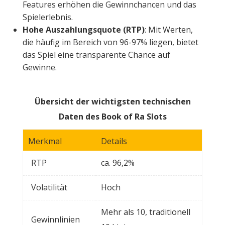
Features erhöhen die Gewinnchancen und das
Spielerlebnis.
Hohe Auszahlungsquote (RTP)
: Mit Werten,
die häufig im Bereich von 96-97% liegen, bietet
das Spiel eine transparente Chance auf
Gewinne.
Übersicht der wichtigsten technischen
Daten des Book of Ra Slots
Merkmal
Details
RTP
ca. 96,2%
Volatilität
Hoch
Mehr als 10, traditionell
Gewinnlinien