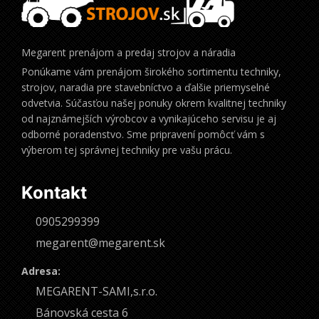
Megarent prenájom a predaj strojov a náradia
Ponúkame vám prenájom širokého sortimentu techniky,
strojov, naradia pre stavebníctvo a ďalšie priemyselné
odvetvia. Súčasťou našej ponuky okrem kvalitnej techniky
od najznámejších výrobcov a vynikajúceho servisu je aj
odborné poradenstvo. Sme pripravení pomôcť vám s
výberom tej správnej techniky pre vašu prácu.
Kontakt
0905299399
megarent@megarent.sk
Adresa:
MEGARENT-SAMI,s.r.o.
Bánovská cesta 6