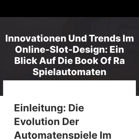
Innovationen Und Trends Im
Online-Slot-Design: Ein
Blick Auf Die Book Of Ra
Spielautomaten
Einleitung: Die
Evolution Der
Automatenspiele Im