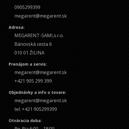
0905299399
megarent@megarent.sk
Adresa:
MEGARENT-SAMI,s.r.o.
Bánovská cesta 6
010 01 ŽILINA
Prenájom a servis:
megarent@megarent.sk
+421 905 299 399
Objednávky a info o tovare:
megarent@megarent.sk
tel: +421 905299399
Otváracia doba:
Po-Pia 6:00 – 18:00