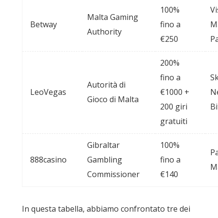
100%
Vi
Malta Gaming
Betway
fino a
M
Authority
€250
P
200%
fino a
Sk
Autorità di
LeoVegas
€1000 +
Ne
Gioco di Malta
200 giri
Bi
gratuiti
Gibraltar
100%
Pa
888casino
Gambling
fino a
M
Commissioner
€140
In questa tabella, abbiamo confrontato tre dei