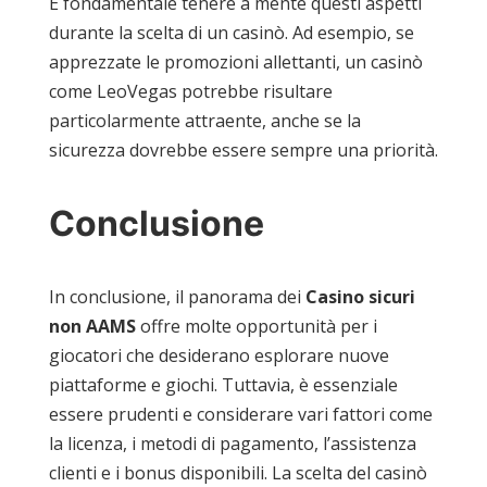
È fondamentale tenere a mente questi aspetti
durante la scelta di un casinò. Ad esempio, se
apprezzate le promozioni allettanti, un casinò
come LeoVegas potrebbe risultare
particolarmente attraente, anche se la
sicurezza dovrebbe essere sempre una priorità.
Conclusione
In conclusione, il panorama dei
Casino sicuri
non AAMS
offre molte opportunità per i
giocatori che desiderano esplorare nuove
piattaforme e giochi. Tuttavia, è essenziale
essere prudenti e considerare vari fattori come
la licenza, i metodi di pagamento, l’assistenza
clienti e i bonus disponibili. La scelta del casinò