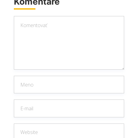
Komentáre