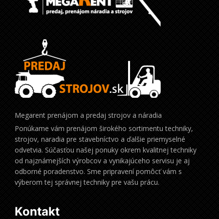
Megarent prenájom a predaj strojov a náradia
Ponúkame vám prenájom širokého sortimentu techniky,
strojov, naradia pre stavebníctvo a ďalšie priemyselné
odvetvia. Súčasťou našej ponuky okrem kvalitnej techniky
od najznámejších výrobcov a vynikajúceho servisu je aj
odborné poradenstvo. Sme pripravení pomôcť vám s
výberom tej správnej techniky pre vašu prácu.
Kontakt