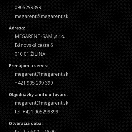
0905299399
megarent@megarent.sk
Adresa:
MEGARENT-SAMI,s.r.o.
Bánovská cesta 6
010 01 ŽILINA
Prenájom a servis:
megarent@megarent.sk
+421 905 299 399
Objednávky a info o tovare:
megarent@megarent.sk
tel: +421 905299399
Otváracia doba:
Po-Pia 6:00 – 18:00