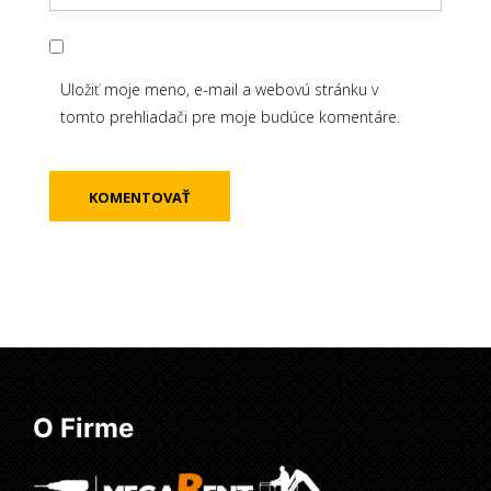
Uložiť moje meno, e-mail a webovú stránku v
tomto prehliadači pre moje budúce komentáre.
O Firme