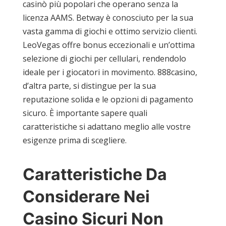
casinò più popolari che operano senza la
licenza AAMS. Betway è conosciuto per la sua
vasta gamma di giochi e ottimo servizio clienti.
LeoVegas offre bonus eccezionali e un’ottima
selezione di giochi per cellulari, rendendolo
ideale per i giocatori in movimento. 888casino,
d’altra parte, si distingue per la sua
reputazione solida e le opzioni di pagamento
sicuro. È importante sapere quali
caratteristiche si adattano meglio alle vostre
esigenze prima di scegliere.
Caratteristiche Da
Considerare Nei
Casino Sicuri Non