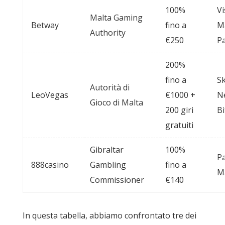
100%
Vi
Malta Gaming
Betway
fino a
M
Authority
€250
P
200%
fino a
Sk
Autorità di
LeoVegas
€1000 +
Ne
Gioco di Malta
200 giri
Bi
gratuiti
Gibraltar
100%
Pa
888casino
Gambling
fino a
M
Commissioner
€140
In questa tabella, abbiamo confrontato tre dei