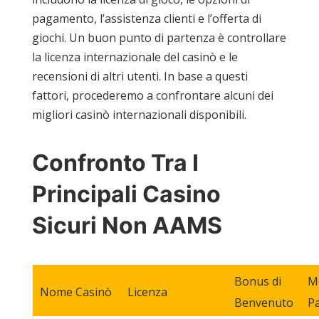
pagamento, l’assistenza clienti e l’offerta di
giochi. Un buon punto di partenza è controllare
la licenza internazionale del casinò e le
recensioni di altri utenti. In base a questi
fattori, procederemo a confrontare alcuni dei
migliori casinò internazionali disponibili.
Confronto Tra I
Principali Casino
Sicuri Non AAMS
Bonus di
Me
Nome Casinò
Licenza
Benvenuto
P