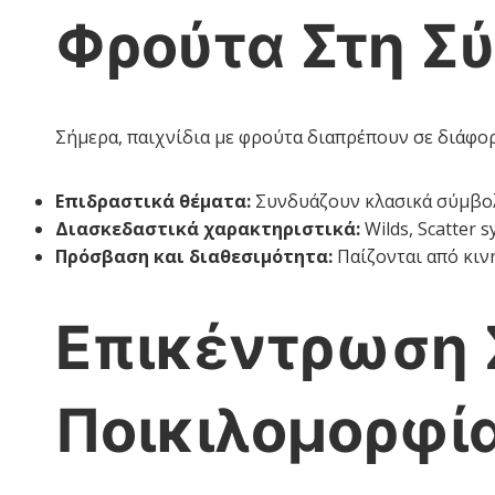
Φρούτα Στη Σ
Σήμερα, παιχνίδια με φρούτα διαπρέπουν σε διάφορ
Επιδραστικά θέματα:
Συνδυάζουν κλασικά σύμβολα
Διασκεδαστικά χαρακτηριστικά:
Wilds, Scatter 
Πρόσβαση και διαθεσιμότητα:
Παίζονται από κινη
Επικέντρωση Σ
Ποικιλομορφί