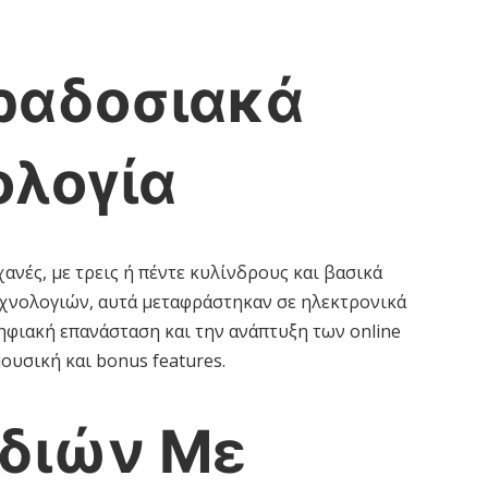
αραδοσιακά
ολογία
ανές, με τρεις ή πέντε κυλίνδρους και βασικά
εχνολογιών, αυτά μεταφράστηκαν σε ηλεκτρονικά
ψηφιακή επανάσταση και την ανάπτυξη των online
ουσική και bonus features.
ιδιών Με