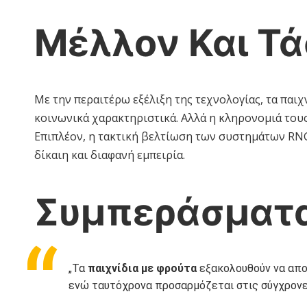
Μέλλον Και Τά
Με την περαιτέρω εξέλιξη της τεχνολογίας, τα παι
κοινωνικά χαρακτηριστικά. Αλλά η κληρονομιά τους,
Επιπλέον, η τακτική βελτίωση των συστημάτων RNG
δίκαιη και διαφανή εμπειρία.
Συμπεράσματα
„Τα
παιχνίδια με φρούτα
εξακολουθούν να αποτ
ενώ ταυτόχρονα προσαρμόζεται στις σύγχρονες