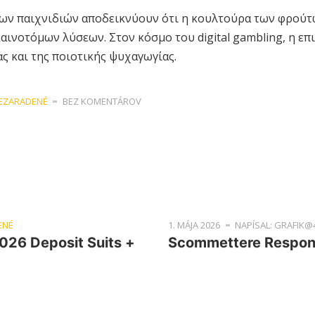
των παιχνιδιών αποδεικνύουν ότι η κουλτούρα των φρούτ
ινοτόμων λύσεων. Στον κόσμο του digital gambling, η ε
ας και της ποιοτικής ψυχαγωγίας.
EZARADENÉ
BEZ KOMENTÁROV
ENÉ
1. MÁJA 2026
NAPÍSAL: GRAFIK
2026 Deposit Suits +
Scommettere Respon