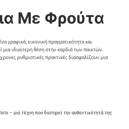
δια Με Φρούτα
ένα γραφικά, εικονική πραγματικότητα και
ί μια ιδιαίτερη θέση στην καρδιά των παικτών.
χρονες ρυθμιστικές πρακτικές διασφαλίζουν μια
ots – μια τέχνη που διατηρεί την αυθεντικότητά της