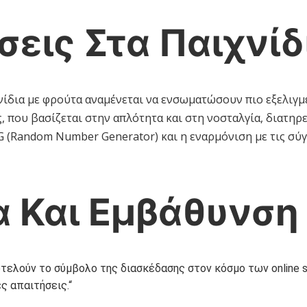
σεις Στα Παιχνί
χνίδια με φρούτα αναμένεται να ενσωματώσουν πιο εξελιγμ
 που βασίζεται στην απλότητα και στη νοσταλγία, διατηρε
 (Random Number Generator) και η εναρμόνιση με τις σύγ
 Και Εμβάθυνση
ελούν το σύμβολο της διασκέδασης στον κόσμο των online sl
 απαιτήσεις.“