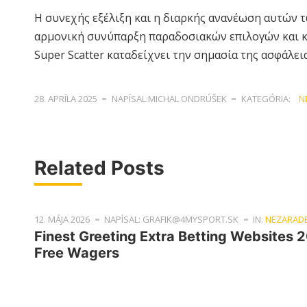
Η συνεχής εξέλιξη και η διαρκής ανανέωση αυτών 
αρμονική συνύπαρξη παραδοσιακών επιλογών και κα
Super Scatter καταδείχνει την σημασία της ασφάλει
28. APRÍLA 2025
NAPÍSAL:MICHAL ONDRÚŠEK
KATEGÓRIA:
N
Related Posts
12. MÁJA 2026
NAPÍSAL: GRAFIK@4MYSPORT.SK
IN:
NEZARAD
Finest Greeting Extra Betting Websites 
Free Wagers