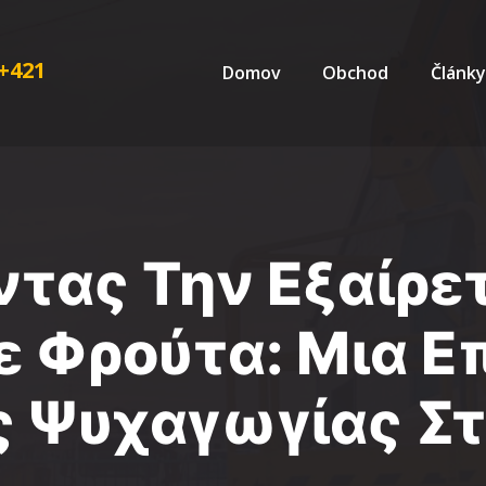
 +421
Domov
Obchod
Články
τας Την Εξαίρε
ε Φρούτα: Μια Ε
ς Ψυχαγωγίας Στα