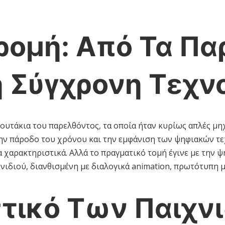
ρομή: Από Τα Π
 Σύγχρονη Τεχν
ουτάκια του παρελθόντος, τα οποία ήταν κυρίως απλές μηχ
την πάροδο του χρόνου και την εμφάνιση των ψηφιακών τ
α χαρακτηριστικά. Αλλά το πραγματικό τομή έγινε με την 
νιδιού, διανθισμένη με διαλογικά animation, πρωτότυπη μ
στικό Των Παιχν