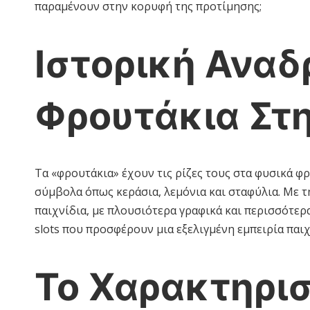
παραμένουν στην κορυφή της προτίμησης;
Ιστορική Αναδ
Φρουτάκια Στη
Τα «φρουτάκια» έχουν τις ρίζες τους στα φυσικά φρ
σύμβολα όπως κεράσια, λεμόνια και σταφύλια. Με 
παιχνίδια, με πλουσιότερα γραφικά και περισσότερ
slots που προσφέρουν μια εξελιγμένη εμπειρία παιχ
Το Χαρακτηρι