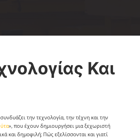
χνολογίας Και
συνδυάζει την τεχνολογία, την τέχνη και την
ούτα
», που έχουν δημιουργήσει μια ξεχωριστή
ικά και δημοφιλή; Πώς εξελίσσονται και γιατί