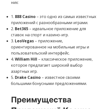
них:
1.
888 Casino
– это одно из самых известных
приложений с разнообразными играми.
2.
Bet365
– идеальное приложение для
ставок на спорт и казино-игр.
3.
LeoVegas
– приложение,
ориентированное на мобильные игры и
пользовательский интерфейс.
4.
William Hill
– классическое приложение,
которое предлагает широкий выбор
азартных игр.
5.
Drake Casino
– известное своими
большими бонусными предложениями.
Преимущества