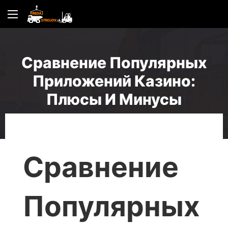
Сравнение Популярных
Приложений Казино:
Плюсы И Минусы
Сравнение
Популярных