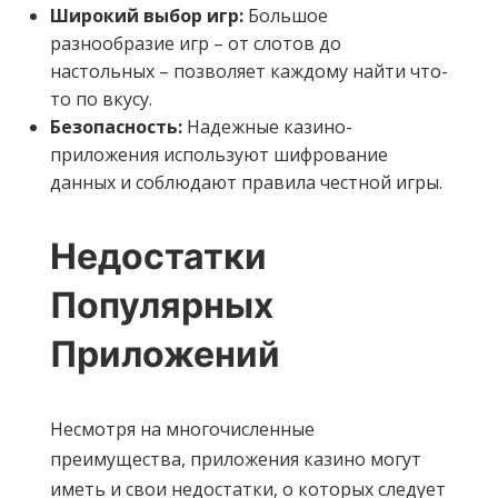
Широкий выбор игр:
Большое
разнообразие игр – от слотов до
настольных – позволяет каждому найти что-
то по вкусу.
Безопасность:
Надежные казино-
приложения используют шифрование
данных и соблюдают правила честной игры.
Недостатки
Популярных
Приложений
Несмотря на многочисленные
преимущества, приложения казино могут
иметь и свои недостатки, о которых следует