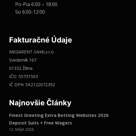
Po-Pia 6:00 – 18:00
So 6:00-12:00
Fakturačné Údaje
MEGARENT-SAMI,s.r.o
Svederník 167
01332 Žilina
IČO: 55731503
IČ DPH: SK2122072392
Najnovšie Články
Finest Greeting Extra Betting Websites 2026
Deposit Suits + Free Wagers
12. MÁJA 2026