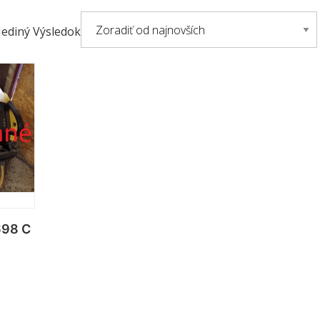
Jediný Výsledok
698 C