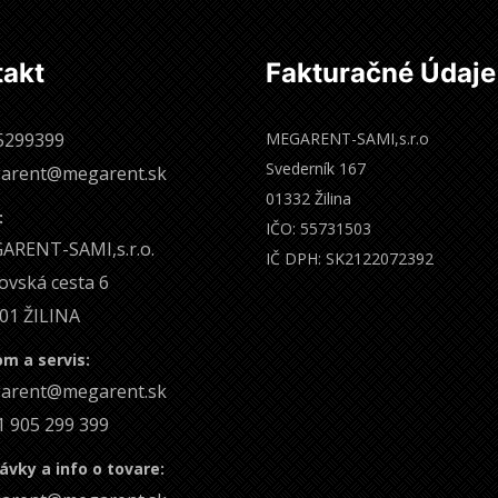
takt
Fakturačné Údaje
5299399
MEGARENT-SAMI,s.r.o
Svederník 167
arent@megarent.sk
01332 Žilina
:
IČO: 55731503
ARENT-SAMI,s.r.o.
IČ DPH: SK2122072392
ovská cesta 6
01 ŽILINA
m a servis:
arent@megarent.sk
1 905 299 399
vky a info o tovare: