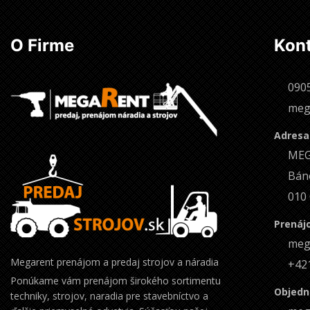
O Firme
Kon
090
meg
Adresa
MEG
Bán
010 
Prenájo
meg
Megarent prenájom a predaj strojov a náradia
+42
Ponúkame vám prenájom širokého sortimentu
Objedná
techniky, strojov, naradia pre stavebníctvo a