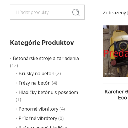
Hľadať:
Vyhľadávanie
Zobrazený 
Kategórie Produktov
Betonárske stroje a zariadenia
(12)
Brúsky na betón
(2)
Frézy na betón
(4)
Karcher 
Hladičky betónu s posedom
Eco
(1)
Ponorné vibrátory
(4)
Príložné vibrátory
(0)
Viac
Ručne vedené hladičky