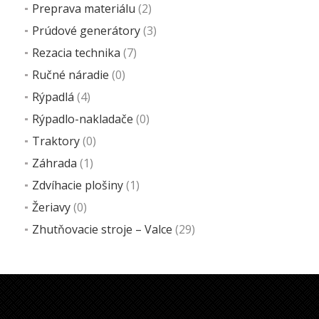
Preprava materiálu
(2)
Prúdové generátory
(3)
Rezacia technika
(7)
Ručné náradie
(0)
Rýpadlá
(4)
Rýpadlo-nakladače
(0)
Traktory
(0)
Záhrada
(1)
Zdvíhacie plošiny
(1)
Žeriavy
(0)
Zhutňovacie stroje – Valce
(29)