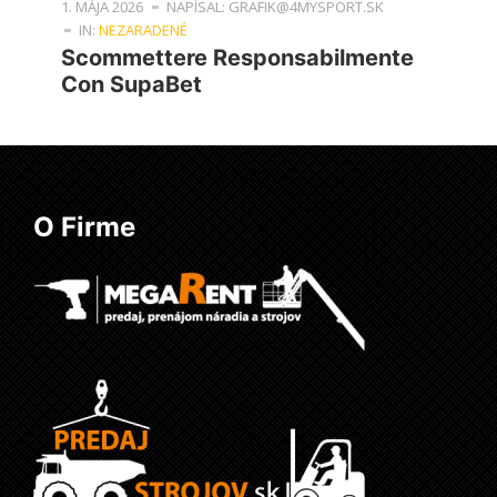
1. MÁJA 2026
NAPÍSAL: GRAFIK@4MYSPORT.SK
IN:
NEZARADENÉ
Scommettere Responsabilmente
Con SupaBet
O Firme