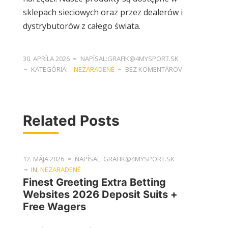
sklepach sieciowych oraz przez dealerów i
dystrybutorów z całego świata.
30. APRÍLA 2026
NAPÍSAL:GRAFIK@4MYSPORT.SK
KATEGÓRIA:
NEZARADENÉ
BEZ KOMENTÁROV
Related Posts
12. MÁJA 2026
NAPÍSAL: GRAFIK@4MYSPORT.SK
IN:
NEZARADENÉ
Finest Greeting Extra Betting
Websites 2026 Deposit Suits +
Free Wagers