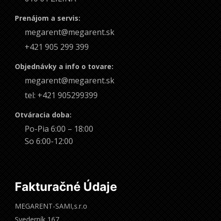
Prenájom a servis:
megarent@megarent.sk
+421 905 299 399
Objednávky a info o tovare:
megarent@megarent.sk
tel: +421 905299399
Otváracia doba:
Po-Pia 6:00 – 18:00
So 6:00-12:00
Fakturačné Údaje
MEGARENT-SAMI,s.r.o
Svederník 167