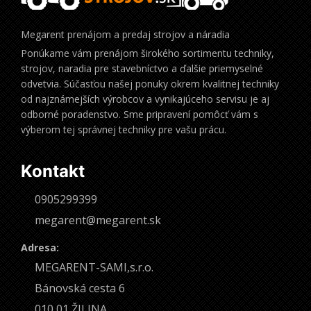
Megarent prenájom a predaj strojov a náradia
Ponúkame vám prenájom širokého sortimentu techniky,
strojov, naradia pre stavebníctvo a ďalšie priemyselné
odvetvia. Súčasťou našej ponuky okrem kvalitnej techniky
od najznámejších výrobcov a vynikajúceho servisu je aj
odborné poradenstvo. Sme pripravení pomôcť vám s
výberom tej správnej techniky pre vašu prácu.
Kontakt
0905299399
megarent@megarent.sk
Adresa:
MEGARENT-SAMI,s.r.o.
Bánovská cesta 6
010 01 ŽILINA