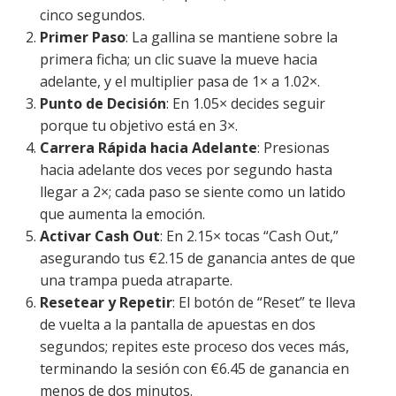
cinco segundos.
Primer Paso
: La gallina se mantiene sobre la
primera ficha; un clic suave la mueve hacia
adelante, y el multiplier pasa de 1× a 1.02×.
Punto de Decisión
: En 1.05× decides seguir
porque tu objetivo está en 3×.
Carrera Rápida hacia Adelante
: Presionas
hacia adelante dos veces por segundo hasta
llegar a 2×; cada paso se siente como un latido
que aumenta la emoción.
Activar Cash Out
: En 2.15× tocas “Cash Out,”
asegurando tus €2.15 de ganancia antes de que
una trampa pueda atraparte.
Resetear y Repetir
: El botón de “Reset” te lleva
de vuelta a la pantalla de apuestas en dos
segundos; repites este proceso dos veces más,
terminando la sesión con €6.45 de ganancia en
menos de dos minutos.