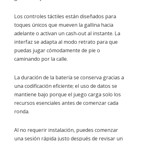
Los controles táctiles están diseñados para
toques únicos que mueven la gallina hacia
adelante o activan un cash‑out al instante. La
interfaz se adapta al modo retrato para que
puedas jugar cómodamente de pie o
caminando por la calle.
La duración de la batería se conserva gracias a
una codificación eficiente; el uso de datos se
mantiene bajo porque el juego carga solo los
recursos esenciales antes de comenzar cada
ronda.
Al no requerir instalación, puedes comenzar
una sesión rápida justo después de revisar un