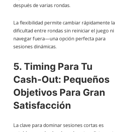
después de varias rondas.
La flexibilidad permite cambiar rápidamente la
dificultad entre rondas sin reiniciar el juego ni
navegar fuera—una opción perfecta para
sesiones dinámicas.
5. Timing Para Tu
Cash‑Out: Pequeños
Objetivos Para Gran
Satisfacción
La clave para dominar sesiones cortas es