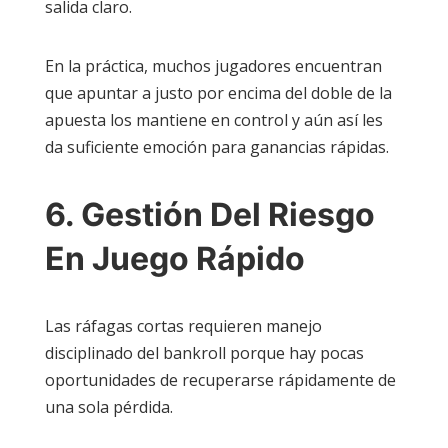
salida claro.
En la práctica, muchos jugadores encuentran
que apuntar a justo por encima del doble de la
apuesta los mantiene en control y aún así les
da suficiente emoción para ganancias rápidas.
6. Gestión Del Riesgo
En Juego Rápido
Las ráfagas cortas requieren manejo
disciplinado del bankroll porque hay pocas
oportunidades de recuperarse rápidamente de
una sola pérdida.