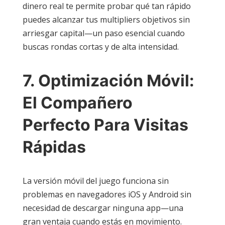
dinero real te permite probar qué tan rápido
puedes alcanzar tus multipliers objetivos sin
arriesgar capital—un paso esencial cuando
buscas rondas cortas y de alta intensidad.
7. Optimización Móvil:
El Compañero
Perfecto Para Visitas
Rápidas
La versión móvil del juego funciona sin
problemas en navegadores iOS y Android sin
necesidad de descargar ninguna app—una
gran ventaja cuando estás en movimiento.