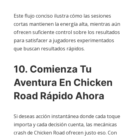
Este flujo conciso ilustra cómo las sesiones
cortas mantienen la energía alta, mientras aún
ofrecen suficiente control sobre los resultados
para satisfacer a jugadores experimentados
que buscan resultados rápidos.
10. Comienza Tu
Aventura En Chicken
Road Rápido Ahora
Si deseas acción instantánea donde cada toque
importa y cada decisión cuenta, las mecánicas
crash de Chicken Road ofrecen justo eso. Con