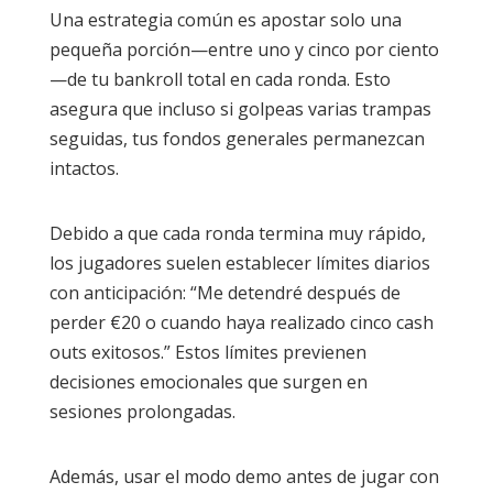
Una estrategia común es apostar solo una
pequeña porción—entre uno y cinco por ciento
—de tu bankroll total en cada ronda. Esto
asegura que incluso si golpeas varias trampas
seguidas, tus fondos generales permanezcan
intactos.
Debido a que cada ronda termina muy rápido,
los jugadores suelen establecer límites diarios
con anticipación: “Me detendré después de
perder €20 o cuando haya realizado cinco cash
outs exitosos.” Estos límites previenen
decisiones emocionales que surgen en
sesiones prolongadas.
Además, usar el modo demo antes de jugar con