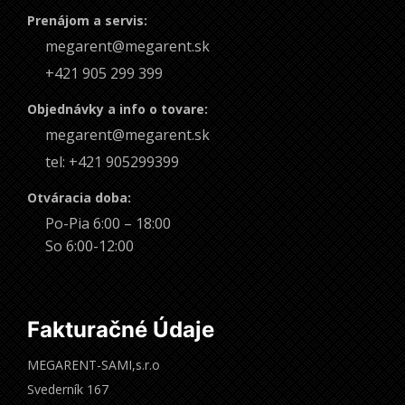
Prenájom a servis:
megarent@megarent.sk
+421 905 299 399
Objednávky a info o tovare:
megarent@megarent.sk
tel: +421 905299399
Otváracia doba:
Po-Pia 6:00 – 18:00
So 6:00-12:00
Fakturačné Údaje
MEGARENT-SAMI,s.r.o
Svederník 167