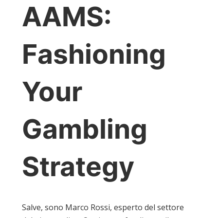
AAMS:
Fashioning
Your
Gambling
Strategy
Salve, sono Marco Rossi, esperto del settore