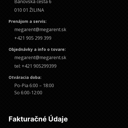
Bánovská cesta 6
010 01 ŽILINA
Prenájom a servis:
megarent@megarent.sk
+421 905 299 399
Objednávky a info o tovare:
megarent@megarent.sk
tel: +421 905299399
Otváracia doba:
Po-Pia 6:00 – 18:00
So 6:00-12:00
Fakturačné Údaje