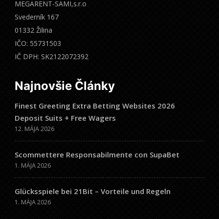
MEGARENT-SAMI,s.r.o
Svederník 167
01332 Žilina
IČO: 55731503
IČ DPH: SK2122072392
Najnovšie Články
Finest Greeting Extra Betting Websites 2026
Deposit Suits + Free Wagers
12. MÁJA 2026
Scommettere Responsabilmente con SupaBet
1. MÁJA 2026
Glücksspiele bei 21Bit – Vorteile und Regeln
1. MÁJA 2026