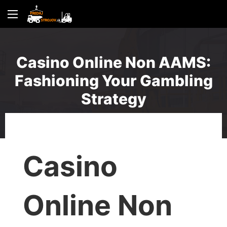
Casino Online Non AAMS:
Fashioning Your Gambling
Strategy
Casino
Online Non