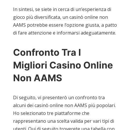
In sintesi, se siete in cerca di un’esperienza di
gioco più diversificata, un casinò online non
AAMS potrebbe essere l’opzione giusta, a patto
di fare attenzione e informarsi adeguatamente.
Confronto Tra I
Migliori Casino Online
Non AAMS
Di seguito, vi presenterò un confronto tra
alcuni dei casinò online non AAMS più popolari.
Ho selezionato tre piattaforme che
rappresentano una scelta valida per vari tipi di
utenti. Qui di seguito troverete una tabella con