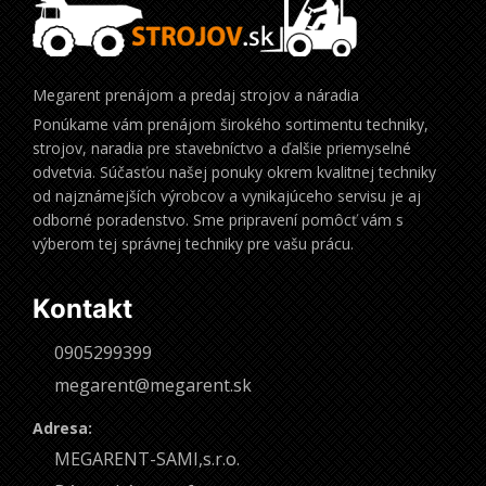
Megarent prenájom a predaj strojov a náradia
Ponúkame vám prenájom širokého sortimentu techniky,
strojov, naradia pre stavebníctvo a ďalšie priemyselné
odvetvia. Súčasťou našej ponuky okrem kvalitnej techniky
od najznámejších výrobcov a vynikajúceho servisu je aj
odborné poradenstvo. Sme pripravení pomôcť vám s
výberom tej správnej techniky pre vašu prácu.
Kontakt
0905299399
megarent@megarent.sk
Adresa:
MEGARENT-SAMI,s.r.o.