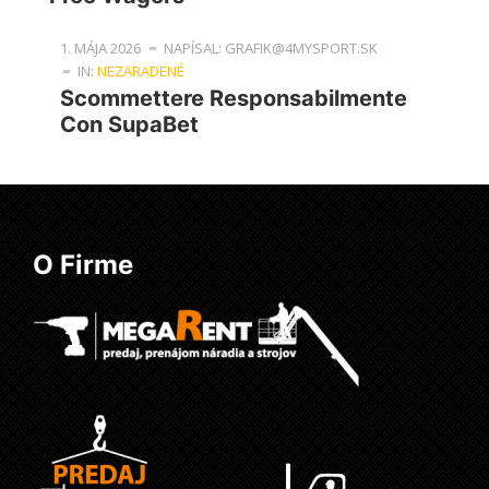
1. MÁJA 2026
NAPÍSAL: GRAFIK@4MYSPORT.SK
IN:
NEZARADENÉ
Scommettere Responsabilmente
Con SupaBet
O Firme